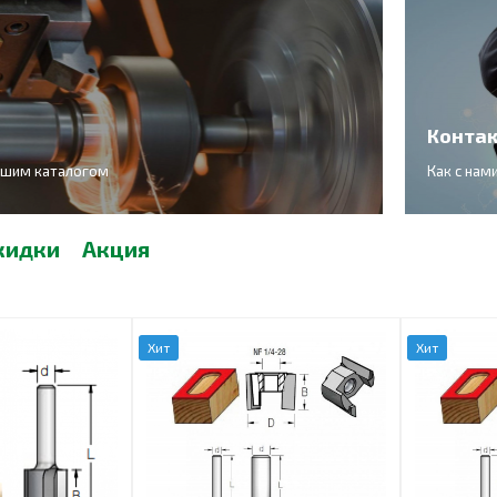
Конта
ашим каталогом
Как с нам
кидки
Акция
Хит
Хит