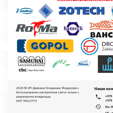
2026 © ИП Дайнеко Владимир Федорович.
Наши ко
Использование материалов сайта только с
local_phone
+375
разрешения владельца.
+375
УНП 790237111
history
Пн-Пт
Сб.: