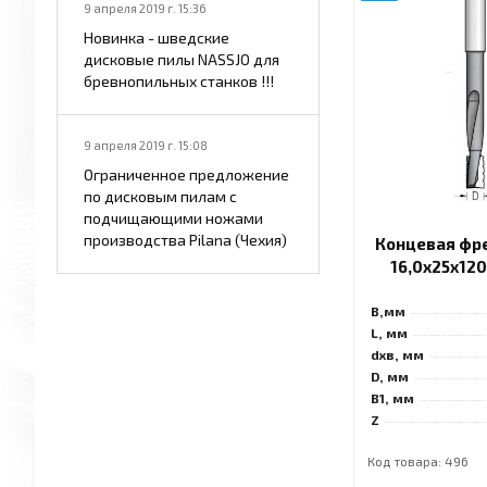
9 апреля 2019 г. 15:36
Новинка - шведские
дисковые пилы NASSJO для
бревнопильных станков !!!
9 апреля 2019 г. 15:08
Ограниченное предложение
по дисковым пилам с
подчищающими ножами
производства Pilana (Чехия)
Концевая фр
16,0x25x12
B,мм
L, мм
dхв, мм
D, мм
B1, мм
Z
Код товара: 496