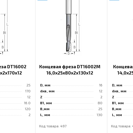
еза DT16002
Концевая фреза DT16002M
Концева
0x2x170x12
16,0x25x80x2x130x12
14,0x2
25
D, мм
16
D, мм
170
dхв, мм
12
dхв, мм
12
Z
2
Z
16.0
B1, мм
80
B1, мм
120
B,мм
25
B,мм
2
L, мм
130
L, мм
Код товара: 497
Код товара: