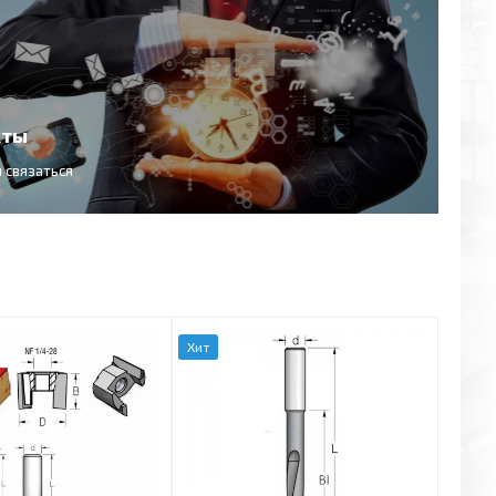
кты
и связаться
Хит