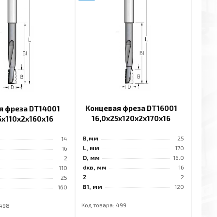
Концевая фреза DT16001
я фреза DT14001
16,0x25x120x2x170x16
5x110x2x160x16
B,мм
25
14
L, мм
170
16
D, мм
16.0
2
dхв, мм
16
110
Z
2
25
B1, мм
120
160
Код товара: 499
 498