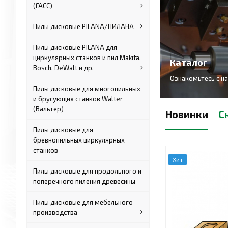
(ГАСС)
Пилы дисковые PILANA/ПИЛАНА
Пилы дисковые PILANA для
циркулярных станков и пил Makita,
Каталог
Bosch, DeWalt и др.
Ознакомьтесь с н
Пилы дисковые для многопильных
и брусующих станков Walter
(Вальтер)
Новинки
С
Пилы дисковые для
бревнопильных циркулярных
станков
Хит
Пилы дисковые для продольного и
поперечного пиления древесины
Пилы дисковые для мебельного
производства