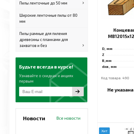
Пилы ленточные до 50 мм
Широкие ленточные пилы от 80
мм
Концева
Пилы рамные для пиления
MB12015x12
древесины с планками для
захватов и без
D, мм
Z
B,мм
Будьте всегда в курсе!
dхв, мм
Узнавайте о скидках и акциях
Код товара: 490
первым
Не указан
Новости
Все новости
Хит