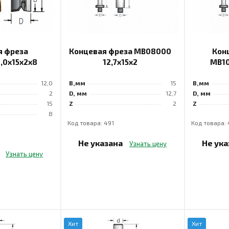
я фреза
Концевая фреза MB08000
Кон
,0x15x2x8
12,7x15x2
MB10
12,0
B,мм
15
B,мм
2
D, мм
12,7
D, мм
15
Z
2
Z
8
Код товара: 491
Код товара:
Не указана
Не ук
Узнать цену
а
Узнать цену
Хит
Хит