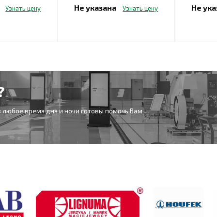
а
Не указана
Не ук
Узнать цену
Узнать цену
?
 любое время дня и ночи готовы помочь Вам