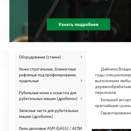
Узнать подробнее
Оборудование (станки)
Дайнеко Владим
Ножи строгальные, бланкетные
годы специализир
рифленые под профилирование,
выполнении любых
лущильные
деревообрабатыва
персонала.
Рубильные ножи и оснастка для
рубительных машин (дробилок)
Большой ассорт
кратчайшие сроки
Запасные части для рубительных
Гарантированн
машин (дробилок)
Пилы дисковые ASPI (GASS) / АСПИ