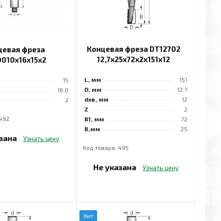
Концевая фреза DT12702
цевая фреза
12,7x25x72x2x151x12
010x16x15x2
L, мм
151
15
D, мм
12.7
16.0
dхв, мм
12
2
Z
2
 492
B1, мм
72
B,мм
25
азана
Узнать цену
Код товара: 495
Не указана
Узнать цену
Хит