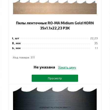
Пилы ленточные RO-MA Midium Gold HORN
35x1.1x22,23 РЗK
t, шт
22,23
B, мм
35
b, мм
1.1
Код товара: 311
Не указана
Узнать цену
Просмотр