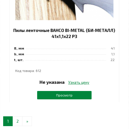
Пилы ленточные BAHCO BI-METAL (БИ-МЕТАЛЛ)
41х1,1х22 РЗ
B, мм
41
b, мм
1,1
t, шт.
22
Код товара: 612
Не указана
Узнать цену
Просмотр
1
2
»