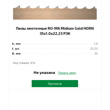
Пилы ленточные RO-MA Midium Gold HORN
35x1.0x22,23 РЗK
b, мм
1.0
t, шт.
22,23
B, мм
35
Код товара: 614
Не указана
Узнать цену
Просмотр