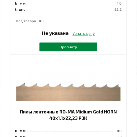
b, мм
1.0
t, шт.
22,2
Код товара: 309
Не указана
Узнать цену
Просмотр
Пилы ленточные RO-MA Midium Gold HORN
40x1.1x22,23 РЗK
B, мм
40
b, мм
1.1