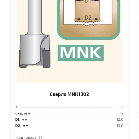
Сверло MNK1302
Z
2
dхв, мм
12
D1, мм
12,0
D2, мм
13,0
Код товара: 31