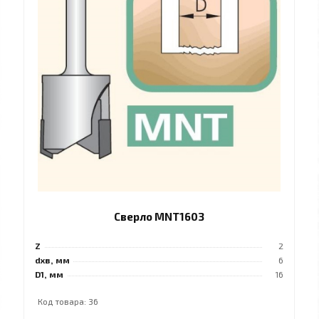
Сверло MNT1603
Z
2
dхв, мм
6
D1, мм
16
Код товара: 36