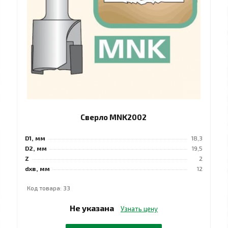
Сверло MNK2002
D1, мм
18,3
D2, мм
19,5
Z
2
dхв, мм
12
Код товара: 33
Не указана
Узнать цену