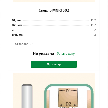
Сверло MNK1602
D1, мм
15,2
D2, мм
16,2
Z
2
dхв, мм
12
Код товара: 32
Не указана
Узнать цену
Просмотр