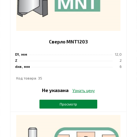
Сверло MNT1203
D1, мм
12,0
Z
2
dхв, мм
6
Код товара: 35
Не указана
Узнать цену
Просмотр