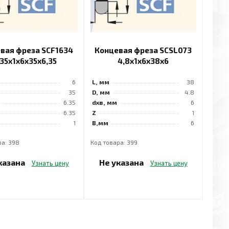
вая фреза SCF1634
Концевая фреза SCSL073
,35x1x6x35x6,35
4,8x1x6x38x6
6
L, мм
38
35
D, мм
4.8
6.35
dхв, мм
6
6.35
Z
1
1
B,мм
6
ра: 398
Код товара: 399
казана
Не указана
Узнать цену
Узнать цену