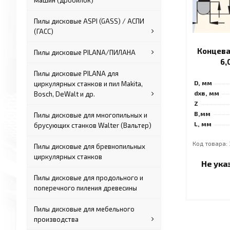
машин (дробилок)
Пилы дисковые ASPI (GASS) / АСПИ
(ГАСС)
Концева
Пилы дисковые PILANA/ПИЛАНА
6,
Пилы дисковые PILANA для
D, мм
циркулярных станков и пил Makita,
dхв, мм
Bosch, DeWalt и др.
Z
B,мм
Пилы дисковые для многопильных и
L, мм
брусующих станков Walter (Вальтер)
Код товара:
Пилы дисковые для бревнопильных
циркулярных станков
Не ука
Пилы дисковые для продольного и
поперечного пиления древесины
Пилы дисковые для мебельного
производства