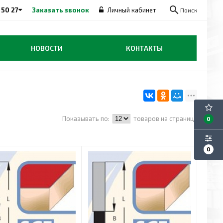
search
 50 27
Заказать звонок
Личный кабинет
Поиск
НОВОСТИ
КОНТАКТЫ
Показывать по:
товаров на странице
0
0