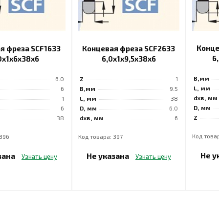
Конце
я фреза SCF1633
Концевая фреза SCF2633
6
0x1x6x38x6
6,0x1x9,5x38x6
B,мм
6.0
Z
1
L, мм
6
B,мм
9.5
dхв, мм
1
L, мм
38
D, мм
6
D, мм
6.0
Z
38
dхв, мм
6
Код това
 396
Код товара: 397
Не у
зана
Не указана
Узнать цену
Узнать цену