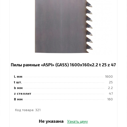
Пилы рамные «ASPI» (GASS) 1600x160x2.2 t 25 z 47
L мм
1600
t шт.
25
b мм
2.2
z стеллит
47
B мм
160
Код товара: 321
Не указана
Узнать цену