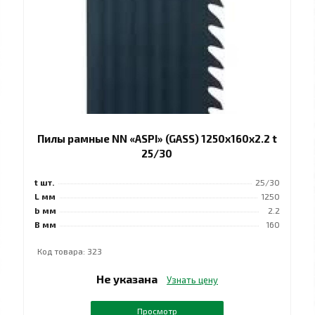
Пилы рамные NN «ASPI» (GASS) 1250x160x2.2 t
25/30
t шт.
25/30
L мм
1250
b мм
2.2
B мм
160
Код товара: 323
Не указана
Узнать цену
Просмотр