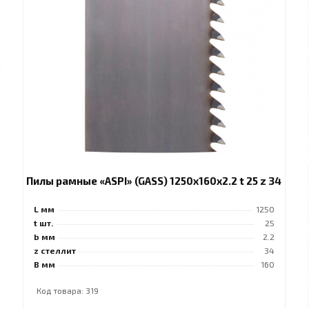
Пилы рамные «ASPI» (GASS) 1250x160x2.2 t 25 z 34
L мм
1250
t шт.
25
b мм
2.2
z стеллит
34
B мм
160
Код товара: 319