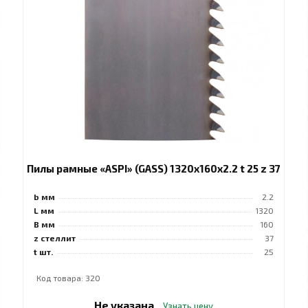
Пилы рамные «ASPI» (GASS) 1320x160x2.2 t 25 z 37
b мм
2.2
L мм
1320
B мм
160
z стеллит
37
t шт.
25
Код товара: 320
Не указана
Узнать цену