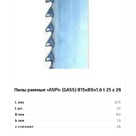
Пилы рамные «ASPI» (GASS) 815x80x1.6 t 25 z 26
L мм
815
t шт.
25
B мм
80
b мм
1.6
z стеллит
26