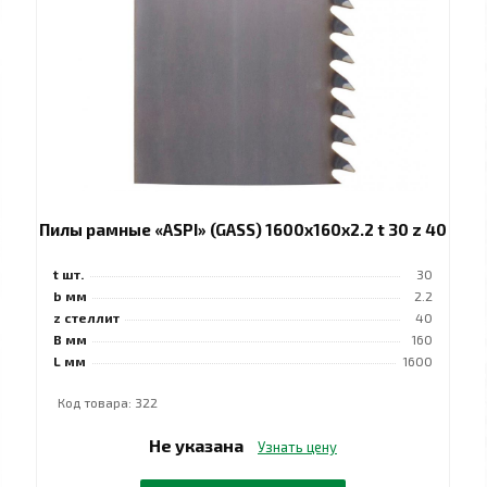
Пилы рамные «ASPI» (GASS) 1600x160x2.2 t 30 z 40
t шт.
30
b мм
2.2
z стеллит
40
B мм
160
L мм
1600
Код товара: 322
Не указана
Узнать цену