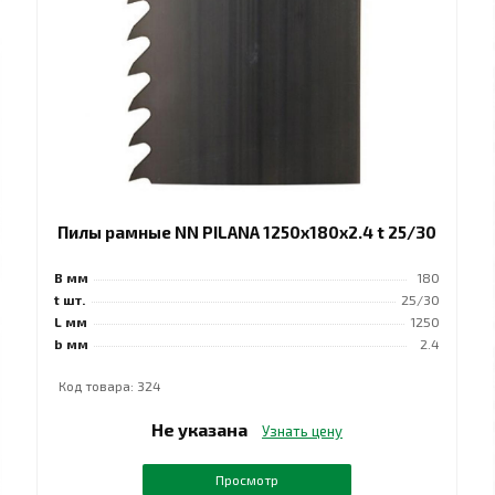
Пилы рамные NN PILANA 1250x180x2.4 t 25/30
B мм
180
t шт.
25/30
L мм
1250
b мм
2.4
Код товара: 324
Не указана
Узнать цену
Просмотр