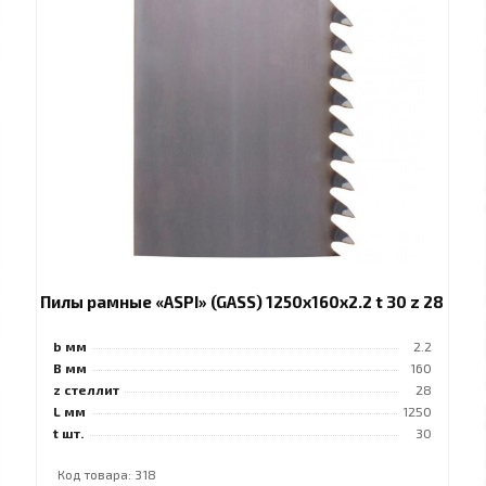
Пилы рамные «ASPI» (GASS) 1250x160x2.2 t 30 z 28
b мм
2.2
B мм
160
z стеллит
28
L мм
1250
t шт.
30
Код товара: 318