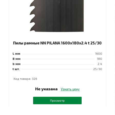
Пилы рамные NN PILANA 1600x180x2.4 t 25/30
L мм
1600
B мм
180
b мм
2.4
t шт.
25/30
Код товара: 326
Не указана
Узнать цену
Просмотр