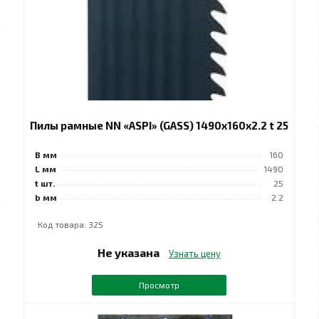
Пилы рамные NN «ASPI» (GASS) 1490x160x2.2 t 25
B мм
160
L мм
1490
t шт.
25
b мм
2.2
Код товара: 325
Не указана
Узнать цену
Просмотр