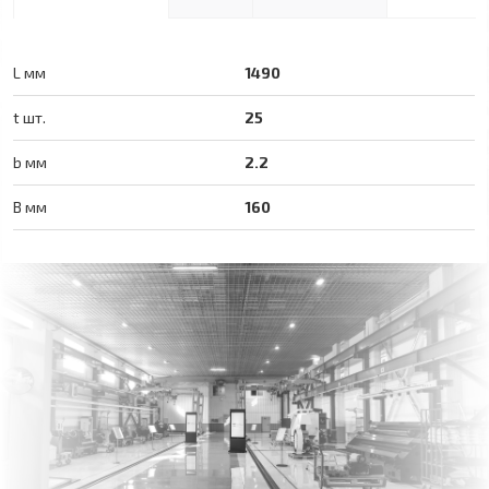
L мм
1490
t шт.
25
b мм
2.2
B мм
160