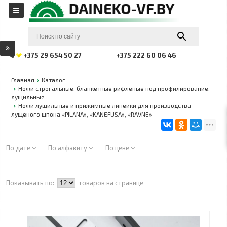
+375 29 654 50 27
+375 222 60 06 46
Главная
Каталог
Ножи строгальные, бланкетные рифленые под профилирование,
лущильные
Ножи лущильные и прижимные линейки для производства
лущеного шпона «PILANA», «KANEFUSA», «RAVNE»
По дате
По алфавиту
По цене
Показывать по:
товаров на странице