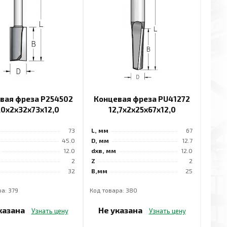
вая фреза P254502
Концевая фреза PU41272
,0x2x32x73x12,0
12,7x2x25x67x12,0
73
L, мм
67
45.0
D, мм
12.7
12.0
dхв, мм
12.0
2
Z
2
32
B,мм
25
а: 379
Код товара: 380
казана
Не указана
Узнать цену
Узнать цену