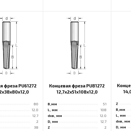
Конце
я фреза PU61272
Концевая фреза PU81272
14,
x2x38x80x12,0
12,7x2x51x108x12,0
Z
80
B,мм
51
B,мм
12.0
L, мм
108
L, мм
12.7
dхв, мм
12.0
dхв, мм
2
D, мм
12.7
D, мм
38
Z
2