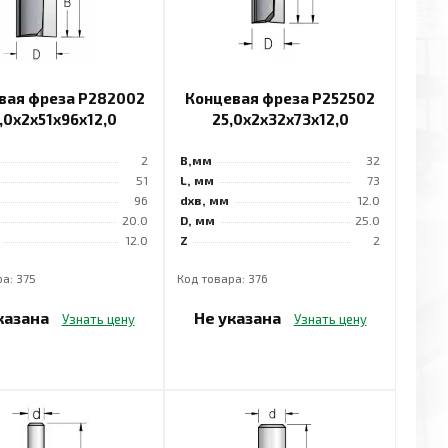
вая фреза P282002
Концевая фреза P252502
,0x2x51x96x12,0
25,0x2x32x73x12,0
2
B,мм
32
51
L, мм
73
96
dхв, мм
12.0
20.0
D, мм
25.0
12.0
Z
2
а: 375
Код товара: 376
казана
Не указана
Узнать цену
Узнать цену