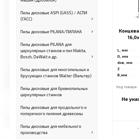
машин (дробилок)
Пилы дисковые ASPI (GASS) / АСПИ
(ГАСС)
Концева
Пилы дисковые PILANA/ПИЛАНА
16,0
Пилы дисковые PILANA для
L, мм
циркулярных станков и пил Makita,
D, мм
Bosch, DeWalt и др.
dхв, мм
Z
Пилы дисковые для многопильных и
B,мм
брусующих станков Walter (Вальтер)
Код товара: 
Пилы дисковые для бревнопильных
циркулярных станков
Не ука
Пилы дисковые для продольного и
поперечного пиления древесины
Пилы дисковые для мебельного
производства