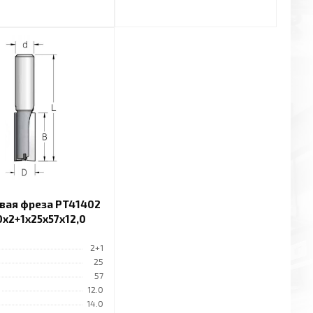
вая фреза PT41402
0x2+1x25x57x12,0
2+1
25
57
12.0
14.0