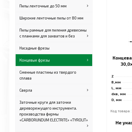
Пилы ленточные до 50 мм
Широкие ленточные пилы от 80 мм
Пилы рамные для пиления древесины
с планками для захватов и без
Насадные фрезы
Концева
Концевые фрезы
30,0
Сменные пластины из твердого
Z
сплава
B,мм
L, мм
Сверла
dхв, мм
D, мм
Заточные круги для заточки
дереворежущего инструмента.
Код товара: 
производства фирмы
«CARBORUNDUM ELECTRITE» «TYROLIT»
Не ука