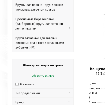
Бруски для правки корундовых и
алмазных заточных кругов
Профильные боразоновые
(эльборовые) круги для заточки
ленточных пил
Круги алмазные для заточки
дисковых пил с твердосплавными
зубьями (HM)
Фильтр по параметрам
Концева
12,7
Сбросить фильтр
L, мм
В наличии
dхв, мм
D, мм
Тип предложения
Z
B,мм
Бренд