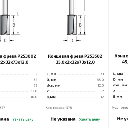
Конце
я фреза P253002
Концевая фреза P253502
45
x2x32x73x12,0
35,0x2x32x73x12,0
L, мм
2
L, мм
73
D, мм
32
D, мм
35.0
dхв, мм
73
dхв, мм
12.0
Z
12.0
Z
2
B,мм
30.0
B,мм
32
Код товар
377
Код товара: 378
Не у
зана
Не указана
Узнать цену
Узнать цену