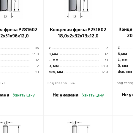
Конце
я фреза P281602
Концевая фреза P251802
20
x2x51x96x12,0
18,0x2x32x73x12,0
Z
96
Z
2
B,мм
16.0
B,мм
32
L, мм
12
L, мм
73
D, мм
2
D, мм
18.0
dхв, мм
51
dхв, мм
12.0
Код товар
373
Код товара: 374
Не у
зана
Не указана
Узнать цену
Узнать цену