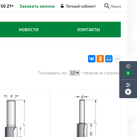
search
 50 27
Заказать звонок
Личный кабинет
Поиск
НОВОСТИ
КОНТАКТЫ
Показывать по:
товаров на странице
0
0