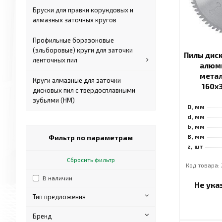
Бруски для правки корундовых и
алмазных заточных кругов
Профильные боразоновые
(эльборовые) круги для заточки
Пилы дис
ленточных пил
алюми
метал
Круги алмазные для заточки
160x
дисковых пил с твердосплавными
зубьями (HM)
D, мм
d, мм
b, мм
B, мм
Фильтр по параметрам
z, шт
Сбросить фильтр
Код товара:
В наличии
Не ука
Тип предложения
Бренд