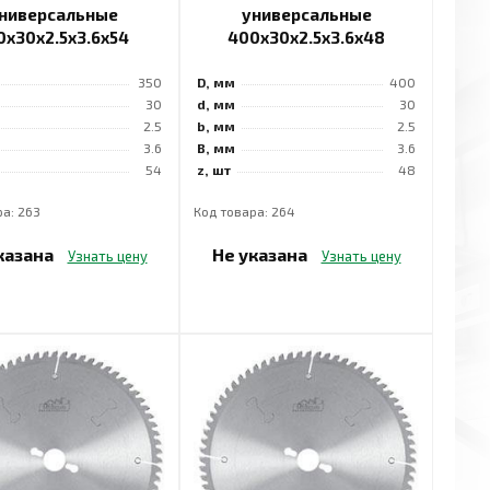
ниверсальные
универсальные
0x30x2.5x3.6x54
400x30x2.5x3.6x48
350
D, мм
400
30
d, мм
30
2.5
b, мм
2.5
3.6
B, мм
3.6
54
z, шт
48
а: 263
Код товара: 264
казана
Не указана
Узнать цену
Узнать цену