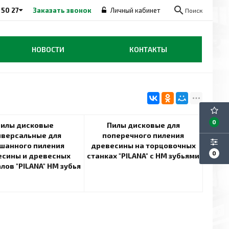
search
 50 27
Заказать звонок
Личный кабинет
Поиск
НОВОСТИ
КОНТАКТЫ
0
илы дисковые
Пилы дисковые для
иверсальные для
поперечного пиления
шанного пиления
древесины на торцовочных
0
есины и древесных
станках "PILANA" с НМ зубьями
лов "PILANA" НМ зубья