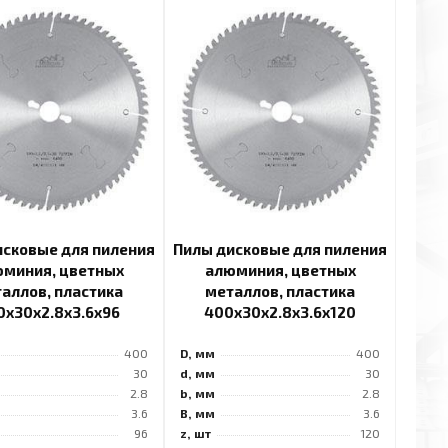
исковые для пиления
Пилы дисковые для пиления
миния, цветных
алюминия, цветных
аллов, пластика
металлов, пластика
0x30x2.8x3.6x96
400x30x2.8x3.6x120
400
D, мм
400
30
d, мм
30
2.8
b, мм
2.8
3.6
B, мм
3.6
96
z, шт
120