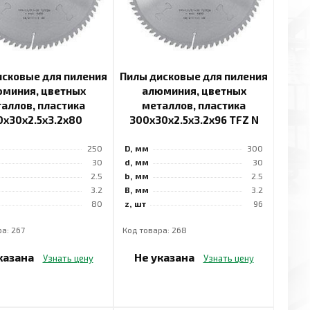
исковые для пиления
Пилы дисковые для пиления
миния, цветных
алюминия, цветных
аллов, пластика
металлов, пластика
0x30x2.5x3.2x80
300x30x2.5x3.2x96 TFZ N
250
D, мм
300
30
d, мм
30
2.5
b, мм
2.5
3.2
B, мм
3.2
80
z, шт
96
а: 267
Код товара: 268
казана
Не указана
Узнать цену
Узнать цену