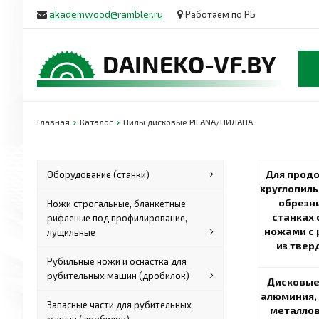
akademwood@rambler.ru
Работаем по РБ
Главная
Каталог
Пилы дисковые PILANA/ПИЛАНА
Для продо
Оборудование (станки)
круглопиль
обрезн
Ножи строгальные, бланкетные
станках
рифленые под профилирование,
ножами с
лущильные
из твер
Рубильные ножи и оснастка для
рубительных машин (дробилок)
Дисковые
алюминия,
Запасные части для рубительных
металлов