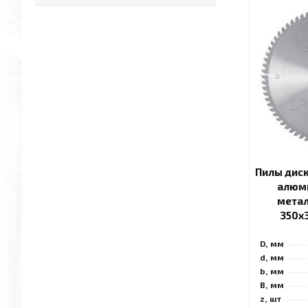
Пилы дис
алюми
метал
350x
D, мм
d, мм
b, мм
B, мм
z, шт