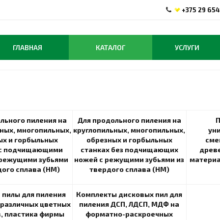
+375 29 654
ГЛАВНАЯ
КАТАЛОГ
УСЛУГИ
льного пиления на
Для продольного пиления на
П
ных, многопильных,
круглопильных, многопильных,
ун
ых и горбыльных
обрезных и горбыльных
сме
 с подчищающими
станках без подчищающих
древ
 режущими зубьями
ножей с режущими зубьями из
материа
дого сплава (HM)
твердого сплава (HM)
 пилы для пиления
Комплекты дисковых пил для
 различных цветных
пиления ДСП, ЛДСП, МДФ на
, пластика фирмы
форматно-раскроечных