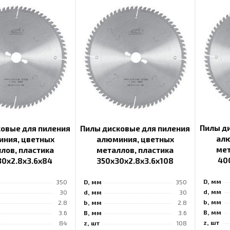
Пилы д
ковые для пиления
Пилы дисковые для пиления
алю
ния, цветных
алюминия, цветных
мет
лов, пластика
металлов, пластика
40
30x2.8x3.6x84
350x30x2.8x3.6x108
D, мм
350
D, мм
350
d, мм
30
d, мм
30
b, мм
2.8
b, мм
2.8
B, мм
3.6
B, мм
3.6
z, шт
84
z, шт
108