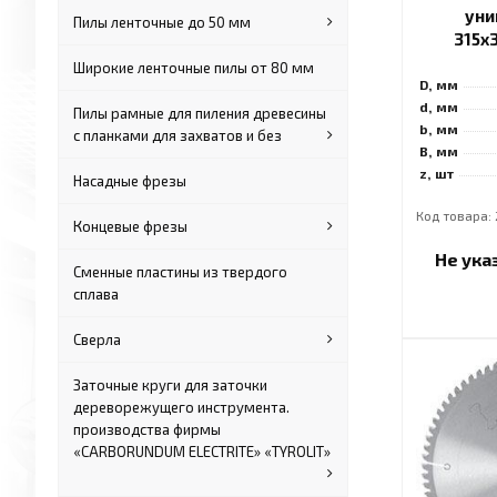
уни
Пилы ленточные до 50 мм
315x
Широкие ленточные пилы от 80 мм
D, мм
d, мм
Пилы рамные для пиления древесины
b, мм
с планками для захватов и без
B, мм
z, шт
Насадные фрезы
Код товара: 
Концевые фрезы
Не ука
Сменные пластины из твердого
сплава
Сверла
Заточные круги для заточки
дереворежущего инструмента.
производства фирмы
«CARBORUNDUM ELECTRITE» «TYROLIT»