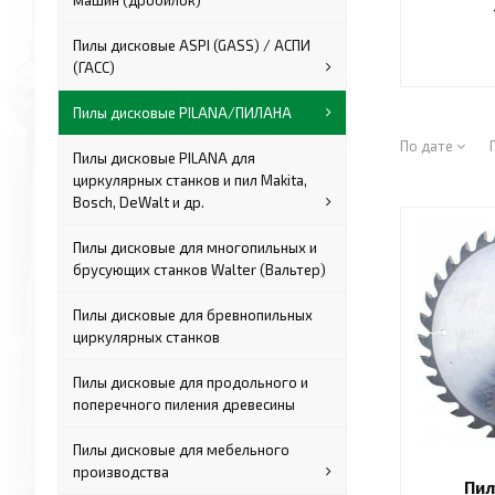
машин (дробилок)
Пилы дисковые ASPI (GASS) / АСПИ
(ГАСС)
Пилы дисковые PILANA/ПИЛАНА
По дате
Пилы дисковые PILANA для
циркулярных станков и пил Makita,
Bosch, DeWalt и др.
Пилы дисковые для многопильных и
брусующих станков Walter (Вальтер)
Пилы дисковые для бревнопильных
циркулярных станков
Пилы дисковые для продольного и
поперечного пиления древесины
Пилы дисковые для мебельного
производства
Пил