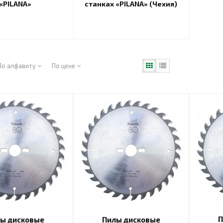
«PILANA»
станках «PILANA» (Чехия)
По алфавиту
По цене
П
ы дисковые
Пилы дисковые