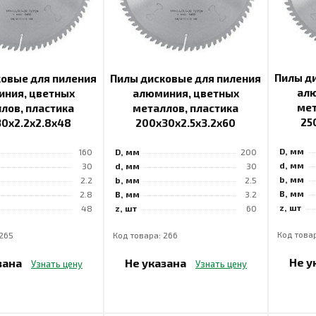
Пилы д
ковые для пиления
Пилы дисковые для пиления
алю
ния, цветных
алюминия, цветных
мет
лов, пластика
металлов, пластика
25
30x2.2x2.8x48
200x30x2.5x3.2x60
D, мм
160
D, мм
200
d, мм
30
d, мм
30
b, мм
2.2
b, мм
2.5
B, мм
2.8
B, мм
3.2
z, шт
48
z, шт
60
Код товар
 265
Код товара: 266
Не у
зана
Не указана
Узнать цену
Узнать цену