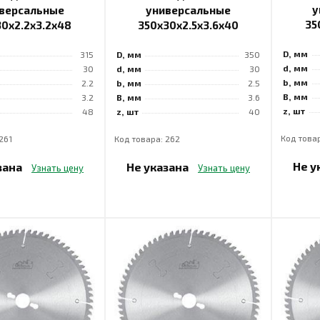
у
версальные
универсальные
35
30x2.2x3.2x48
350x30x2.5x3.6x40
D, мм
315
D, мм
350
d, мм
30
d, мм
30
b, мм
2.2
b, мм
2.5
B, мм
3.2
B, мм
3.6
z, шт
48
z, шт
40
Код товар
261
Код товара: 262
Не у
зана
Не указана
Узнать цену
Узнать цену