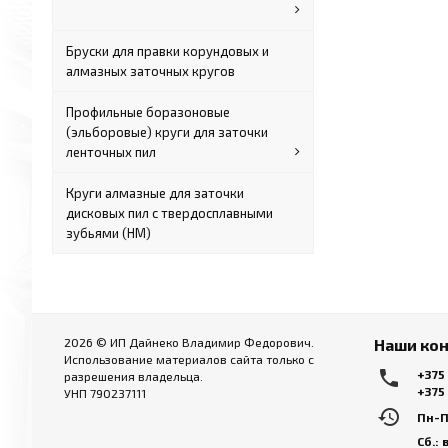
Бруски для правки корундовых и
алмазных заточных кругов
Профильные боразоновые
(эльборовые) круги для заточки
ленточных пил
Круги алмазные для заточки
дисковых пил с твердосплавными
зубьями (HM)
2026 © ИП Дайнеко Владимир Федорович.
Наши ко
Использование материалов сайта только с
local_phone
+375
разрешения владельца.
+375
УНП 790237111
history
Пн-Пт
Сб.: