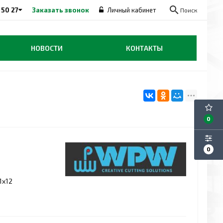
search
 50 27
Заказать звонок
Личный кабинет
Поиск
НОВОСТИ
КОНТАКТЫ
0
0
1x12