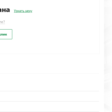
ана
Узнать цену
ле?
клик