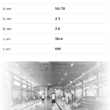
d, мм
50/70
b, мм
2.5
B, мм
3.6
z, шт.
18+4
t, шт.
HM