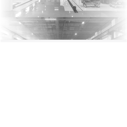
2026 © ИП Дайнеко Владимир Федорович. Использование материалов
сайта только с разрешения владельца.
УНП 790237111
Наши контакты
Мы в соцсетях
+375 29 654 50 27
+375 222 60 06 46
Пн-Пт.: 09.00 - 18.00
Сб.: выходной
Вс.: выходной
Разработка сайта
Dessites.by