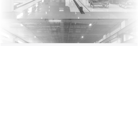
2026 © ИП Дайнеко Владимир Федорович. Использование материалов
сайта только с разрешения владельца.
УНП 790237111
Наши контакты
Мы в соцсетях
+375 29 654 50 27
+375 222 60 06 46
Пн-Пт.: 09.00 - 18.00
Сб.: выходной
Вс.: выходной
Разработка сайта
Dessites.by