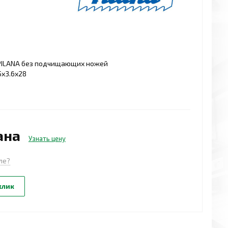
PILANA без подчищающих ножей
5x3.6x28
ана
Узнать цену
ле?
клик