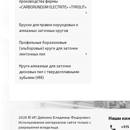
производства фирмы
«CARBORUNDUM ELECTRITE» «TYROLIT»
Бруски для правки корундовых и
алмазных заточных кругов
Профильные боразоновые
(эльборовые) круги для заточки
ленточных пил
Круги алмазные для заточки
дисковых пил с твердосплавными
зубьями (HM)
2026 © ИП Дайнеко Владимир Федорович.
Наши ко
Использование материалов сайта только с
local_phone
+375
разрешения владельца.