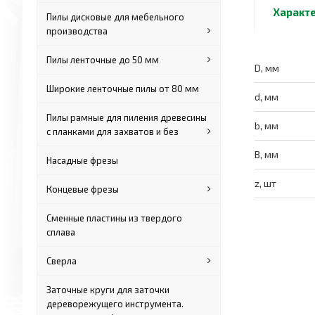
Характ
Пилы дисковые для мебельного
производства
Пилы ленточные до 50 мм
D, мм
Широкие ленточные пилы от 80 мм
d, мм
Пилы рамные для пиления древесины
b, мм
с планками для захватов и без
B, мм
Насадные фрезы
z, шт
Концевые фрезы
Сменные пластины из твердого
сплава
Сверла
Заточные круги для заточки
дереворежущего инструмента.