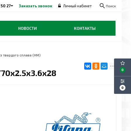
search
 50 27
Заказать звонок
Личный кабинет
Поиск
НОВОСТИ
КОНТАКТЫ
з твердого сплава (HM)
70x2.5x3.6x28
0
0