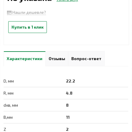
Нашли дешевле?
Купить в 1 клик
Характеристики
Отзывы
Вопрос-ответ
D, мм
22.2
R, мм
4.8
dхв, мм
8
B,мм
11
Z
2