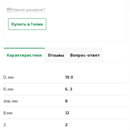
Нашли дешевле?
Купить в 1 клик
Характеристики
Отзывы
Вопрос-ответ
D, мм
19.0
R, мм
6..3
dхв, мм
8
B,мм
12
Z
2