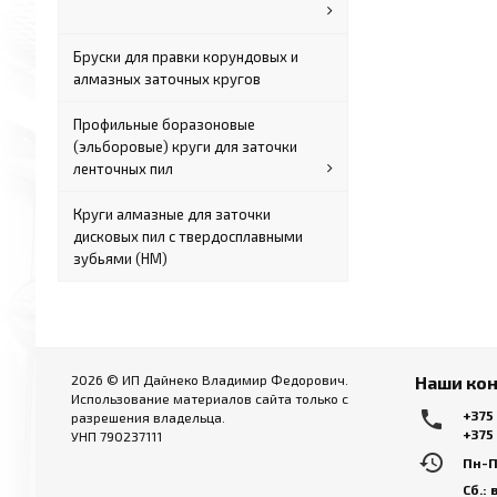
Бруски для правки корундовых и
алмазных заточных кругов
Профильные боразоновые
(эльборовые) круги для заточки
ленточных пил
Круги алмазные для заточки
дисковых пил с твердосплавными
зубьями (HM)
2026 © ИП Дайнеко Владимир Федорович.
Наши ко
Использование материалов сайта только с
local_phone
+375
разрешения владельца.
+375
УНП 790237111
history
Пн-Пт
Сб.: