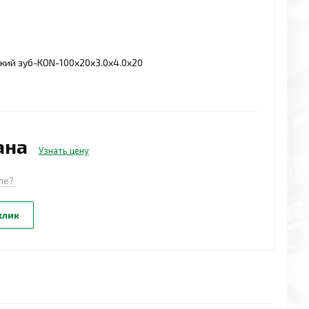
кий зуб-KON-100x20x3.0x4.0x20
ана
Узнать цену
ле?
клик