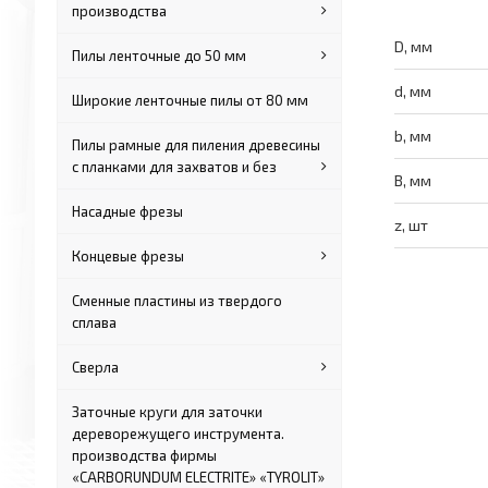
производства
D, мм
Пилы ленточные до 50 мм
d, мм
Широкие ленточные пилы от 80 мм
b, мм
Пилы рамные для пиления древесины
с планками для захватов и без
B, мм
Насадные фрезы
z, шт
Концевые фрезы
Сменные пластины из твердого
сплава
Сверла
Заточные круги для заточки
дереворежущего инструмента.
производства фирмы
«CARBORUNDUM ELECTRITE» «TYROLIT»